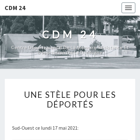
CDM 24
Togg
navig
CDM 24
Centre Départemental De La Mémoire Résistance Et
Déportation De La Dordogne
UNE
UNE STÈLE POUR LES
STÈLE
DÉPORTÉS
POUR
LES
DÉPORTÉS
Sud-Ouest ce lundi 17 mai 2021: