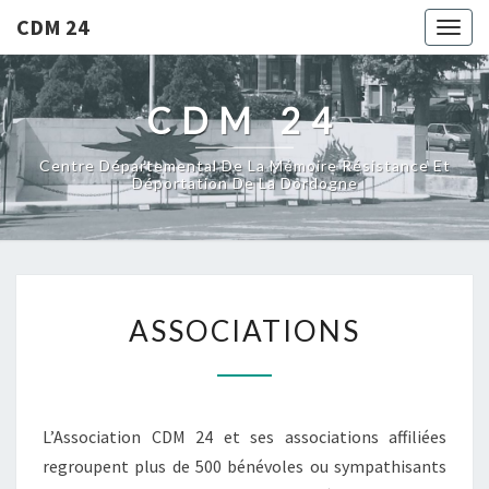
CDM 24
Togg
navig
CDM 24
Centre Départemental De La Mémoire Résistance Et
Déportation De La Dordogne
ASSOCIATIONS
ASSOCIATIONS
L’Association CDM 24 et ses associations affiliées
regroupent plus de 500 bénévoles ou sympathisants