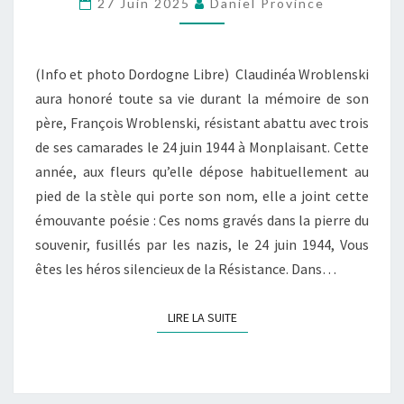
A
27 Juin 2025
Daniel Province
P
O
É
(Info et photo Dordogne Libre) Claudinéa Wroblenski
S
aura honoré toute sa vie durant la mémoire de son
I
père, François Wroblenski, résistant abattu avec trois
E
de ses camarades le 24 juin 1944 à Monplaisant. Cette
P
année, aux fleurs qu’elle dépose habituellement au
O
pied de la stèle qui porte son nom, elle a joint cette
U
émouvante poésie : Ces noms gravés dans la pierre du
R
souvenir, fusillés par les nazis, le 24 juin 1944, Vous
L
êtes les héros silencieux de la Résistance. Dans…
A
R
LIRE LA SUITE
LIRE LA SUITE
É
S
I