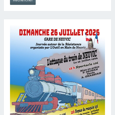
V
E
R
S
A
V
A
U
D