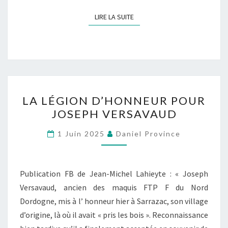
N
E
LIRE LA SUITE
LIRE LA SUITE
L
LA LÉGION D’HONNEUR POUR
A
JOSEPH VERSAVAUD
L
É
1 Juin 2025
Daniel Province
G
I
O
Publication FB de Jean-Michel Lahieyte : « Joseph
N
Versavaud, ancien des maquis FTP F du Nord
D
Dordogne, mis à l’ honneur hier à Sarrazac, son village
’
d’origine, là où il avait « pris les bois ». Reconnaissance
H