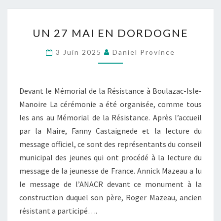
U
UN 27 MAI EN DORDOGNE
N
2
3 Juin 2025
Daniel Province
7
M
A
Devant le Mémorial de la Résistance à Boulazac-Isle-
I
Manoire La cérémonie a été organisée, comme tous
E
les ans au Mémorial de la Résistance. Après l’accueil
N
par la Maire, Fanny Castaignede et la lecture du
D
message officiel, ce sont des représentants du conseil
O
municipal des jeunes qui ont procédé à la lecture du
R
message de la jeunesse de France. Annick Mazeau a lu
D
le message de l’ANACR devant ce monument à la
O
construction duquel son père, Roger Mazeau, ancien
G
résistant a participé….