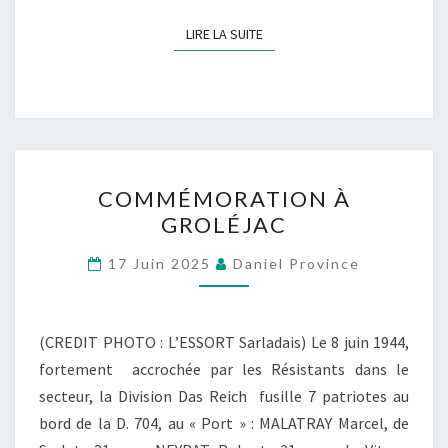
C
H
LIRE LA SUITE
LIRE LA SUITE
A
L
A
G
N
C
A
COMMÉMORATION À
O
GROLÉJAC
C
M
E
M
17 Juin 2025
Daniel Province
T
É
S
M
A
O
(CREDIT PHOTO : L’ESSORT Sarladais) Le 8 juin 1944,
N
R
fortement accrochée par les Résistants dans le
I
A
secteur, la Division Das Reich fusille 7 patriotes au
L
T
bord de la D. 704, au « Port » : MALATRAY Marcel, de
H