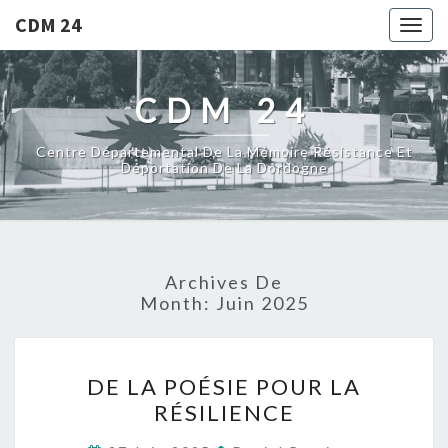
CDM 24
Togg
navig
CDM 24
Centre Départemental De La Mémoire Résistance Et
Déportation De La Dordogne
Archives De
Month:
Juin 2025
D
DE LA POÉSIE POUR LA
E
RÉSILIENCE
L