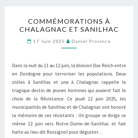
L
I
C
E
COMMÉMORATIONS À
O
CHALAGNAC ET SANILHAC
N
M
C
M
17 Juin 2025
Daniel Province
E
É
M
O
Dans la nuit du 11 au 12 juin, la division Das Reich entre
R
en Dordogne pour terroriser les populations. Deux
A
stèles à Sanilhac et une à Chalagnac rappelle le
T
tragique destin de jeunes hommes qui avaient fait le
I
choix de la Résistance. Ce jeudi 12 juin 2025, les
O
municipalités de Sanilhac et de Chalagnac ont honoré
N
la mémoire de ces résistants : Un groupe se dirige ce
S
même 12 juin vers Notre-Dame-de-Sanilhac et fait
À
halte au lieu-dit Rossignol pour déguster…