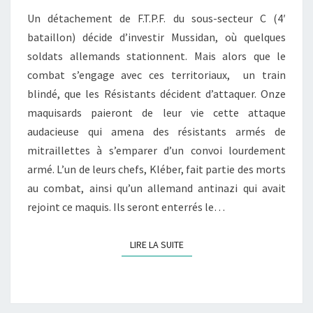
U
Un détachement de F.T.P.F. du sous-secteur C (4′
I
bataillon) décide d’investir Mussidan, où quelques
N
soldats allemands stationnent. Mais alors que le
1
combat s’engage avec ces territoriaux, un train
9
blindé, que les Résistants décident d’attaquer. Onze
4
maquisards paieront de leur vie cette attaque
4
audacieuse qui amena des résistants armés de
À
mitraillettes à s’emparer d’un convoi lourdement
M
armé. L’un de leurs chefs, Kléber, fait partie des morts
U
au combat, ainsi qu’un allemand antinazi qui avait
S
rejoint ce maquis. Ils seront enterrés le…
S
I
LIRE LA SUITE
LIRE LA SUITE
D
A
N