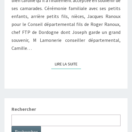
bien tardive qu’il a finalement acceptée en souvenir de
O
ses camarades. Cérémonie familiale avec ses petits
N
enfants, arrière petits fils, nièces, Jacques Ranoux
N
pour le Conseil départemental fils de Roger Ranoux,
E
chef FTP de Dordogne dont Joseph garde un grand
U
souvenir, M Lamonerie conseiller départemental,
R
Camille…
P
O
LIRE LA SUITE
LIRE LA SUITE
U
R
J
O
S
Rechercher
E
P
H
Rechercher