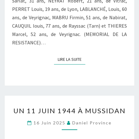
I
Sarlat, 31 ans, NEYRAT Robert, 21 ans, de Vitrac,
A
O
PERRET Louis, 19 ans, de Lyon, LABLANCHÉ, Louis, 60
C
N
ans, de Veyrignac, MABRU Firmin, 51 ans, de Nabirat,
À
CAUQUIL louis, 77 ans, de Rayssac (Tarn) et THIERES
G
Marcel, 52 ans, de Veyrignac. (MEMORIAL DE LA
R
RESISTANCE)…
O
L
LIRE LA SUITE
LIRE LA SUITE
É
J
A
C
U
UN 11 JUIN 1944 À MUSSIDAN
N
1
16 Juin 2025
Daniel Province
1
J