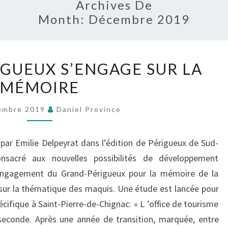
Archives De
Month:
Décembre 2019
LE
IGUEUX S’ENGAGE SUR LA
GRAND
MÉMOIRE
PÉRIGUEUX
S’ENGAGE
embre 2019
Daniel Province
SUR
LA
 par Emilie Delpeyrat dans l’édition de Périgueux de Sud-
MÉMOIRE
nsacré aux nouvelles possibilités de développement
l’engagement du Grand-Périgueux pour la mémoire de la
 sur la thématique des maquis. Une étude est lancée pour
cifique à Saint-Pierre-de-Chignac: « L ’office de tourisme
seconde. Après une année de transition, marquée, entre