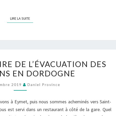
LIRE LA SUITE
LIRE LA SUITE
80E
IRE DE L’ÉVACUATION DES
ANNIVERSAIRE
ENS EN DORDOGNE
DE
L’ÉVACUATION
embre 2019
Daniel Province
DES
ALSACIENS
rivons à Eymet, puis nous sommes acheminés vers Saint-
EN
us est servi dans un restaurant à côté de la gare. Quel
DORDOGNE