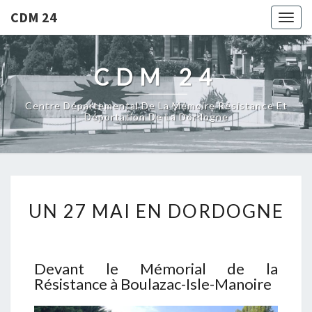
CDM 24
Togg
navig
CDM 24
Centre Départemental De La Mémoire Résistance Et
Déportation De La Dordogne
UN 27 MAI EN DORDOGNE
Devant le Mémorial de la
Résistance à Boulazac-Isle-Manoire