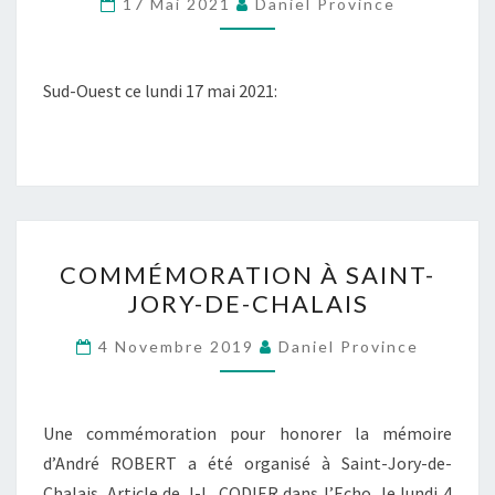
17 Mai 2021
Daniel Province
DÉPORTÉS
Sud-Ouest ce lundi 17 mai 2021:
COMMÉMORATION
COMMÉMORATION À SAINT-
À
JORY-DE-CHALAIS
SAINT-
JORY-
4 Novembre 2019
Daniel Province
DE-
CHALAIS
Une commémoration pour honorer la mémoire
d’André ROBERT a été organisé à Saint-Jory-de-
Chalais. Article de J-L. CODIER dans l’Echo, le lundi 4