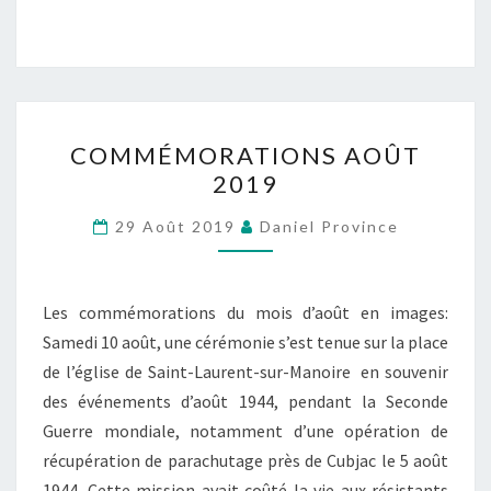
COMMÉMORATIONS
COMMÉMORATIONS AOÛT
AOÛT
2019
2019
29 Août 2019
Daniel Province
Les commémorations du mois d’août en images:
Samedi 10 août, une cérémonie s’est tenue sur la place
de l’église de Saint-Laurent-sur-Manoire en souvenir
des événements d’août 1944, pendant la Seconde
Guerre mondiale, notamment d’une opération de
récupération de parachutage près de Cubjac le 5 août
1944. Cette mission avait coûté la vie aux résistants