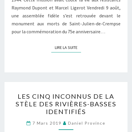
Raymond Dupont et Marcel Ligerot Vendredi 9 août,
une assemblée fidèle s’est retrouvée devant le
monument aux morts de Saint-Julien-de-Crempse
pour la commémoration du 75e anniversaire…
LIRE LA SUITE
LIRE LA SUITE
LES
LES CINQ INCONNUS DE LA
CINQ
STÈLE DES RIVIÈRES-BASSES
INCONNUS
IDENTIFIÉS
DE
LA
7 Mars 2019
Daniel Province
STÈLE