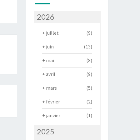
2026
+
juillet
(9)
+
juin
(13)
+
mai
(8)
+
avril
(9)
+
mars
(5)
+
février
(2)
+
janvier
(1)
2025