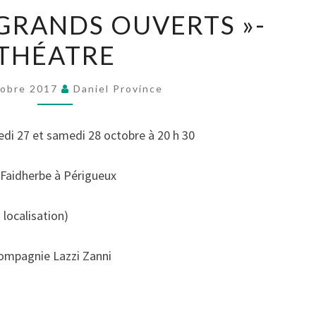
« LES
 GRANDS OUVERTS »-
YEUX
THÉATRE
GRANDS
OUVERTS »-
THÉATRE
tobre 2017
Daniel Province
di 27 et samedi 28 octobre à 20 h 30
e Faidherbe à Périgueux
 localisation)
compagnie Lazzi Zanni