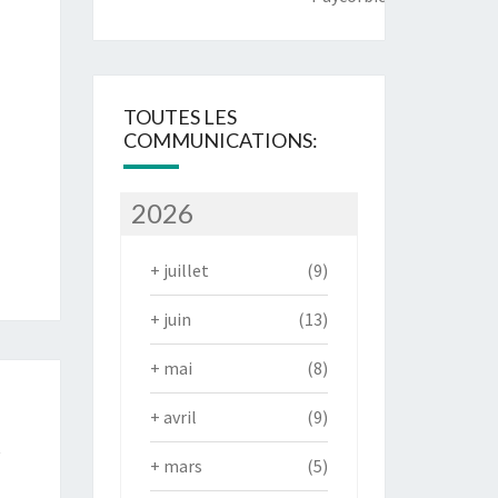
TOUTES LES
COMMUNICATIONS:
2026
+
juillet
(9)
+
juin
(13)
+
mai
(8)
+
avril
(9)
R
+
mars
(5)