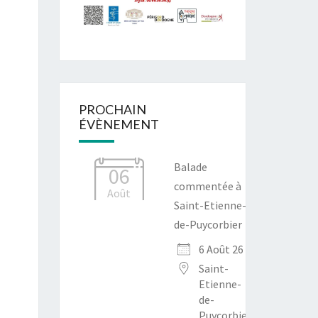
PROCHAIN
ÉVÈNEMENT
Balade
06
commentée à
Août
Saint-Etienne-
de-Puycorbier
6 Août 26
Saint-
Etienne-
de-
Puycorbier