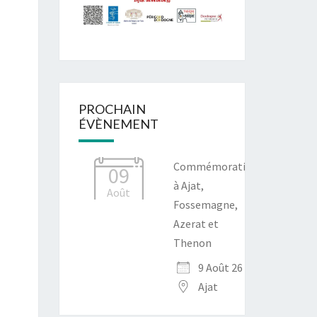
PROCHAIN
ÉVÈNEMENT
Commémoration
09
à Ajat,
Août
Fossemagne,
Azerat et
Thenon
9 Août 26
Ajat