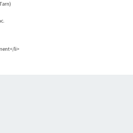
(Tarn)
ac.
ment</li>