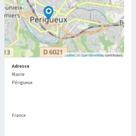
Leaflet
| ©
OpenStreetMap
contributors
Adresse
Mairie
Périgueux
France