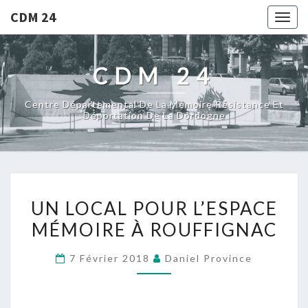
CDM 24
Togg
navig
CDM 24
Centre Départemental De La Mémoire Résistance Et
Déportation De La Dordogne
UN
UN LOCAL POUR L’ESPACE
LOCAL
MÉMOIRE À ROUFFIGNAC
POUR
L’ESPACE
7 Février 2018
Daniel Province
MÉMOIRE
À
ROUFFIGNAC