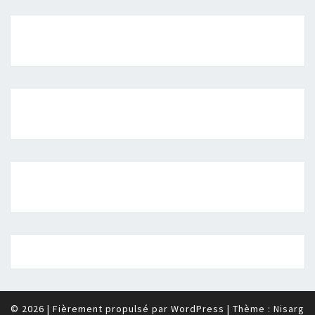
© 2026
|
Fièrement propulsé par
WordPress
|
Thème :
Nisarg