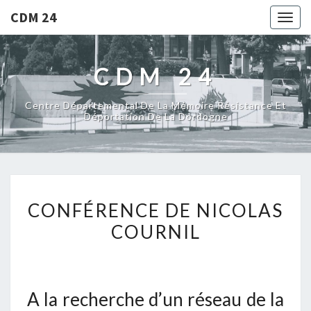
CDM 24
Togg
navig
CDM 24
Centre Départemental De La Mémoire Résistance Et
Déportation De La Dordogne
CONFÉRENCE
CONFÉRENCE DE NICOLAS
DE
COURNIL
NICOLAS
COURNIL
A la recherche d’un réseau de la