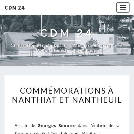
CDM 24
Togg
navig
CDM 24
Centre Départemental De La Mémoire Résistance Et
Déportation De La Dordogne
COMMÉMORATIONS À
NANTHIAT ET NANTHEUIL
Article de
Georges Simorre
dans l’édition de la
Dordogne de Sud-Ouest du lundi 24 juillet :