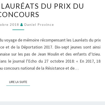
V
U
 LAURÉATS DU PRIX DU
T
O
É
CONCOURS
A
Y
D
N
A
E
tobre 2018
Daniel Province
C
G
L
E
E
’
n du voyage de mémoire récompensant les Lauréats du prix
D
A
ce et de la Déportation 2017. Dix-sept jeunes sont ainsi
E
N
onnaise sur les pas de Jean Moulin et des enfants d’Izieu.
S
A
 dans le journal l’Echo du 27 octobre 2018: « En 2017, 18
L
C
é au concours national de la Résistance et de…
A
R
U
LIRE LA SUITE
LIRE LA SUITE
R
É
A