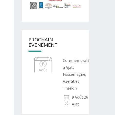
PROCHAIN
ÉVÈNEMENT
Commémoration
09
à Ajat,
Août
Fossemagne,
Azerat et
Thenon
9 Août 26
Ajat