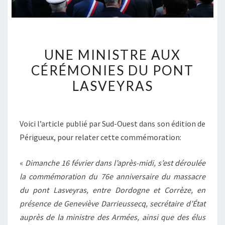
UNE
UNE MINISTRE AUX
MINISTRE
CÉRÉMONIES DU PONT
AUX
LASVEYRAS
CÉRÉMONIES
DU
PONT
Voici l’article publié par Sud-Ouest dans son édition de
LASVEYRAS
Périgueux, pour relater cette commémoration:
«
Dimanche 16 février dans l’après-midi, s’est déroulée
la commémoration du 76e anniversaire du massacre
du pont Lasveyras, entre Dordogne et Corrèze, en
présence de Geneviève Darrieussecq, secrétaire d’État
auprès de la ministre des Armées, ainsi que des élus