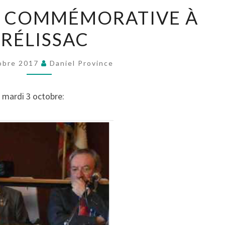
UNE
E COMMÉMORATIVE À
PLAQUE
TRÉLISSAC
COMMÉMORATIVE
À
TRÉLISSAC
obre 2017
Daniel Province
 mardi 3 octobre: