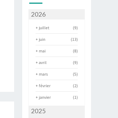
2026
+
juillet
(9)
+
juin
(13)
+
mai
(8)
+
avril
(9)
+
mars
(5)
+
février
(2)
+
janvier
(1)
2025