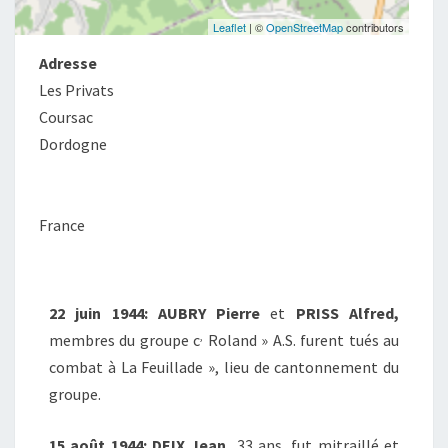
Leaflet
| ©
OpenStreetMap
contributors
Adresse
Les Privats
Coursac
Dordogne
France
22 juin 1944:
AUBRY Pierre
et
PRISS Alfred,
,
membres du groupe c
Roland »
A.S. furent tués au
combat à La Feuillade », lieu
de cantonnement du
groupe.
15 août 1944:
DEIX Jean,
33 ans, fut mitraillé et