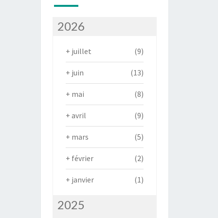
2026
+
juillet
(9)
+
juin
(13)
+
mai
(8)
+
avril
(9)
+
mars
(5)
+
février
(2)
+
janvier
(1)
2025