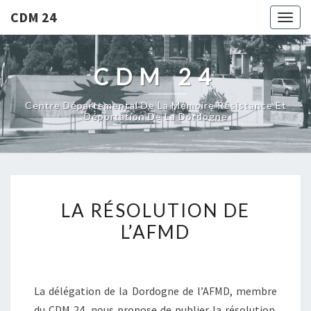
CDM 24
Togg
navig
CDM 24
Centre Départemental De La Mémoire Résistance Et
Déportation De La Dordogne
LA RÉSOLUTION DE
L’AFMD
La délégation de la Dordogne de l’AFMD, membre
du CDM 24, nous propose de publier la résolution