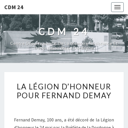
CDM 24
Togg
navig
CDM 24
Centre Départemental De La Mémoire Résistance Et
Déportation De La Dordogne
LA LÉGION D’HONNEUR
POUR FERNAND DEMAY
Fernand Demay, 100 ans, a été décoré de la Légion
d’honneur le 24 mai par la Préfète de la Dordogne à