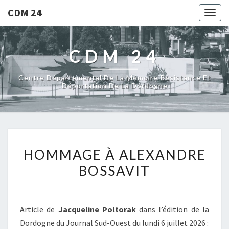
CDM 24
Togg
navig
CDM 24
Centre Départemental De La Mémoire Résistance Et
Déportation De La Dordogne
HOMMAGE
HOMMAGE À ALEXANDRE
À
BOSSAVIT
ALEXANDRE
BOSSAVIT
Article de
Jacqueline Poltorak
dans l’édition de la
Dordogne du Journal Sud-Ouest du lundi 6 juillet 2026 :