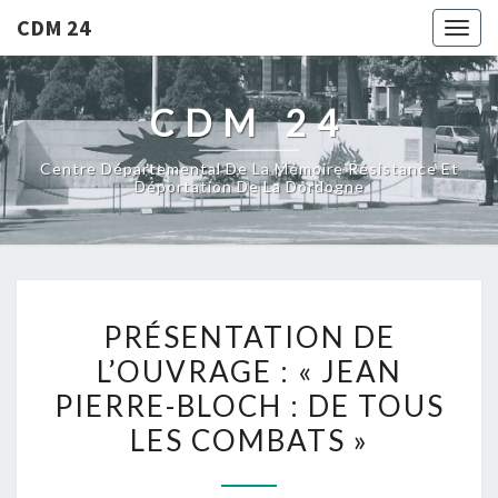
CDM 24
Togg
navig
CDM 24
Centre Départemental De La Mémoire Résistance Et
Déportation De La Dordogne
PRÉSENTATION
PRÉSENTATION DE
DE
L’OUVRAGE : « JEAN
L’OUVRAGE
PIERRE-BLOCH : DE TOUS
:
« JEAN
LES COMBATS »
PIERRE-
BLOCH