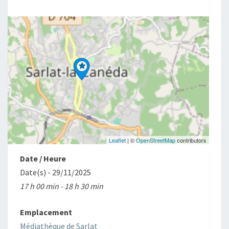
:
DE
TOUS
LES
COMBATS »
Leaflet
| ©
OpenStreetMap
contributors
Date / Heure
Date(s) - 29/11/2025
17 h 00 min - 18 h 30 min
Emplacement
Médiathèque de Sarlat