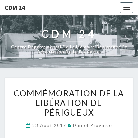
CDM 24
Togg
navig
CDM 24
Centre Départemental De La Mémoire Résistance Et
Déportation De La Dordogne
COMMÉMORATION
COMMÉMORATION DE LA
DE
LIBÉRATION DE
LA
PÉRIGUEUX
LIBÉRATION
DE
23 Août 2017
Daniel Province
PÉRIGUEUX