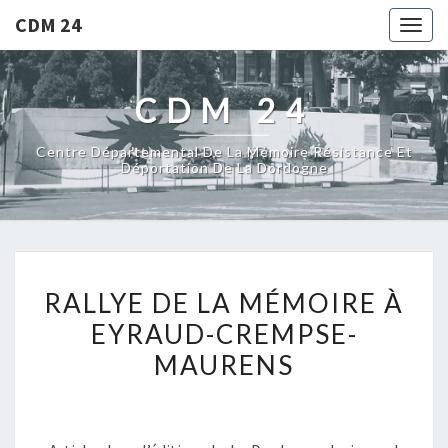
CDM 24
Togg
navig
CDM 24
Centre Départemental De La Mémoire Résistance Et
Déportation De La Dordogne
RALLYE DE LA MÉMOIRE À
EYRAUD-CREMPSE-
MAURENS