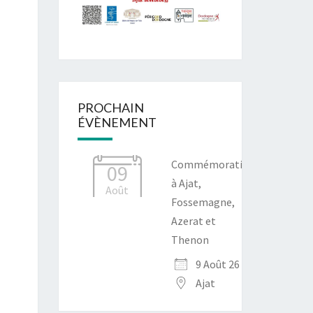
PROCHAIN
ÉVÈNEMENT
Commémoration
09
à Ajat,
Août
Fossemagne,
Azerat et
Thenon
9 Août 26
Ajat