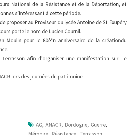
ours National de la Résistance et de la Déportation, et
nnes s’intéressant à cette période.
 de proposer au Proviseur du lycée Antoine de St Exupéry
cours porte le nom de Lucien Cournil.
n Moulin pour le 80è*n anniversaire de la créationdu
nce.
e Terrasson afin d’organiser une manifestation sur Le
ANACR lors des journées du patrimoine.
AG
,
ANACR
,
Dordogne
,
Guerre
,
Mémoire
,
Résistance
,
Terrasson