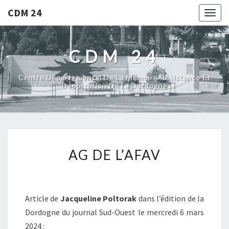
CDM 24
Togg
navig
CDM 24
Centre Départemental De La Mémoire Résistance Et
Déportation De La Dordogne
AG DE L’AFAV
Article de
Jacqueline Poltorak
dans l’édition de la
Dordogne du journal Sud-Ouest le mercredi 6 mars
2024 :