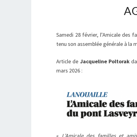
AG
Samedi 28 février, l’Amicale des f
tenu son assemblée générale à la ma
Article de
Jacqueline Poltorak
dan
mars 2026 :
«
L’Amicale des familles et ami