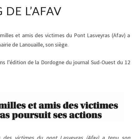
 DE L’AFAV
amilles et amis des victimes du Pont Lasveyras (Afav) a
irie de Lanouaille, son siège.
s l’édition de la Dordogne du journal Sud-Ouest du 12
s des victimes du pont Lasveyras (Afav) a tenu son