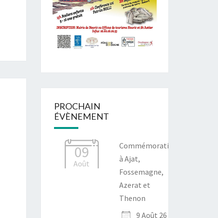
PROCHAIN
ÉVÈNEMENT
Commémoration
09
à Ajat,
Août
Fossemagne,
Azerat et
Thenon
9 Août 26