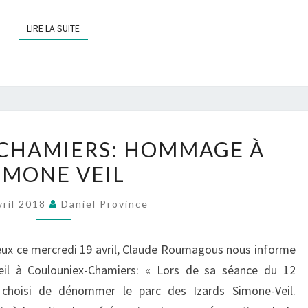
LIRE LA SUITE
LIRE LA SUITE
COULOUNIEX-
CHAMIERS: HOMMAGE À
CHAMIERS:
IMONE VEIL
HOMMAGE
À
vril 2018
Daniel Province
SIMONE
VEIL
eux ce mercredi 19 avril, Claude Roumagous nous informe
l à Coulouniex-Chamiers: « Lors de sa séance du 12
 choisi de dénommer le parc des Izards Simone-Veil.