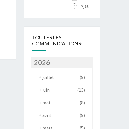
Ajat
TOUTES LES
COMMUNICATIONS:
2026
+
juillet
(9)
+
juin
(13)
+
mai
(8)
+
avril
(9)
+
mars
(5)