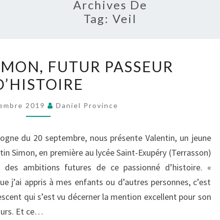
Archives De
Tag:
Veil
VALENTIN
IMON, FUTUR PASSEUR
SIMON,
D’HISTOIRE
FUTUR
PASSEUR
tembre 2019
Daniel Province
D’HISTOIRE
dogne du 20 septembre, nous présente Valentin, un jeune
ntin Simon, en première au lycée Saint-Exupéry (Terrasson)
une des ambitions futures de ce passionné d’histoire. «
ue j’ai appris à mes enfants ou d’autres personnes, c’est
olescent qui s’est vu décerner la mention excellent pour son
ours. Et ce…