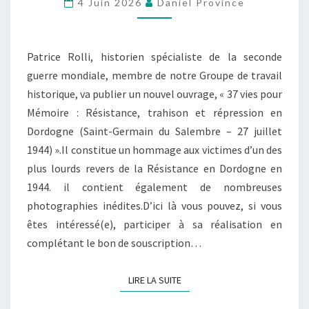
S
4 Juin 2026
Daniel Province
C
R
I
Patrice Rolli, historien spécialiste de la seconde
P
guerre mondiale, membre de notre Groupe de travail
T
historique, va publier un nouvel ouvrage, « 37 vies pour
I
Mémoire : Résistance, trahison et répression en
O
Dordogne (Saint-Germain du Salembre – 27 juillet
N
1944) ».Il constitue un hommage aux victimes d’un des
P
plus lourds revers de la Résistance en Dordogne en
O
1944. il contient également de nombreuses
U
photographies inédites.D’ici là vous pouvez, si vous
R
êtes intéressé(e), participer à sa réalisation en
«
complétant le bon de souscription…
3
LIRE LA SUITE
LIRE LA SUITE
7