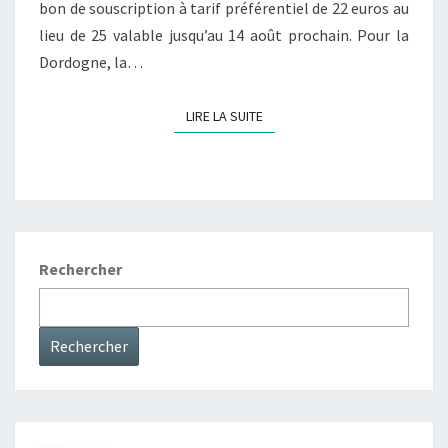
R
bon de souscription à tarif préférentiel de 22 euros au
C
lieu de 25 valable jusqu’au 14 août prochain. Pour la
A
Dordogne, la…
T
I
LIRE LA SUITE
LIRE LA SUITE
O
N
Rechercher
Rechercher