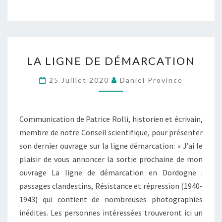
V
I
E
S
L
P
LA LIGNE DE DÉMARCATION
A
O
L
25 Juillet 2020
Daniel Province
U
I
R
G
M
N
Communication de Patrice Rolli, historien et écrivain,
É
E
membre de notre Conseil scientifique, pour présenter
M
D
son dernier ouvrage sur la ligne démarcation: « J’ai le
O
E
plaisir de vous annoncer la sortie prochaine de mon
I
D
ouvrage La ligne de démarcation en Dordogne :
R
É
passages clandestins, Résistance et répression (1940-
E
M
1943) qui contient de nombreuses photographies
A
inédites. Les personnes intéressées trouveront ici un
»