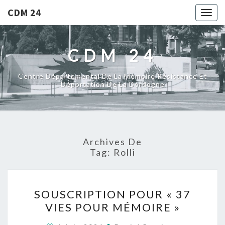
CDM 24
Togg
navig
CDM 24
Centre Départemental De La Mémoire Résistance Et
Déportation De La Dordogne
Archives De
Tag:
Rolli
S
SOUSCRIPTION POUR « 37
O
VIES POUR MÉMOIRE »
U