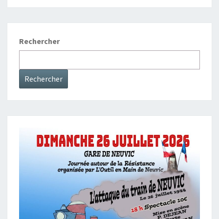
N
N
E
Rechercher
U
R
D
Rechercher
A
N
S
S
U
D
-
O
U
E
S