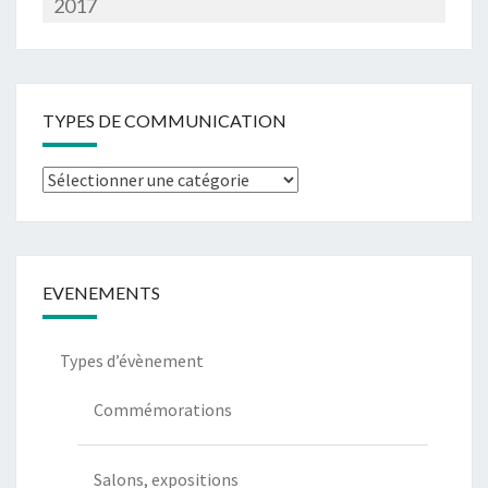
2017
TYPES DE COMMUNICATION
Types
de
communication
EVENEMENTS
Types d’évènement
Commémorations
Salons, expositions