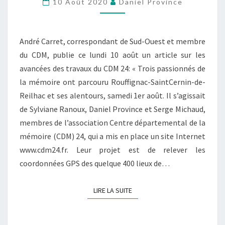
T
10 Août 2020
Daniel Province
R
A
V
André Carret, correspondant de Sud-Ouest et membre
A
du CDM, publie ce lundi 10 août un article sur les
U
avancées des travaux du CDM 24: « Trois passionnés de
X
la mémoire ont parcouru Rouffignac-SaintCernin-de-
D
Reilhac et ses alentours, samedi 1er août. Il s’agissait
U
de Sylviane Ranoux, Daniel Province et Serge Michaud,
C
membres de l’association Centre départemental de la
D
mémoire (CDM) 24, qui a mis en place un site Internet
M
www.cdm24.fr. Leur projet est de relever les
À
coordonnées GPS des quelque 400 lieux de…
L
’
LIRE LA SUITE
LIRE LA SUITE
H
O