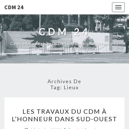
CDM 24
Togg
navig
CDM 24
Centre Départemental De La Mémoire Résistance Et
Déportation De La Dordogne
Archives De
Tag:
Lieux
L
LES TRAVAUX DU CDM À
E
L’HONNEUR DANS SUD-OUEST
S