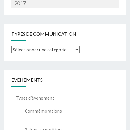
2017
TYPES DE COMMUNICATION
Types
de
communication
EVENEMENTS
Types d’évènement
Commémorations
Salons, expositions