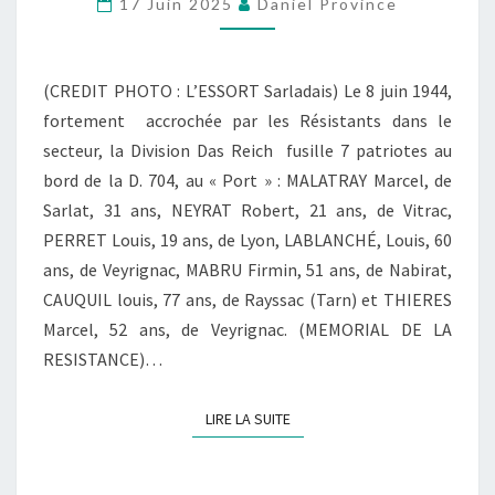
M
17 Juin 2025
Daniel Province
É
M
O
(CREDIT PHOTO : L’ESSORT Sarladais) Le 8 juin 1944,
R
fortement accrochée par les Résistants dans le
A
secteur, la Division Das Reich fusille 7 patriotes au
T
bord de la D. 704, au « Port » : MALATRAY Marcel, de
I
Sarlat, 31 ans, NEYRAT Robert, 21 ans, de Vitrac,
O
PERRET Louis, 19 ans, de Lyon, LABLANCHÉ, Louis, 60
N
ans, de Veyrignac, MABRU Firmin, 51 ans, de Nabirat,
À
CAUQUIL louis, 77 ans, de Rayssac (Tarn) et THIERES
G
Marcel, 52 ans, de Veyrignac. (MEMORIAL DE LA
R
RESISTANCE)…
O
L
LIRE LA SUITE
LIRE LA SUITE
É
J