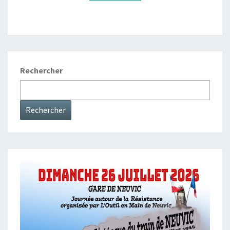
E
D
E
S
M
Rechercher
A
Q
U
Rechercher
I
S
À
L
’
É
T
U
D