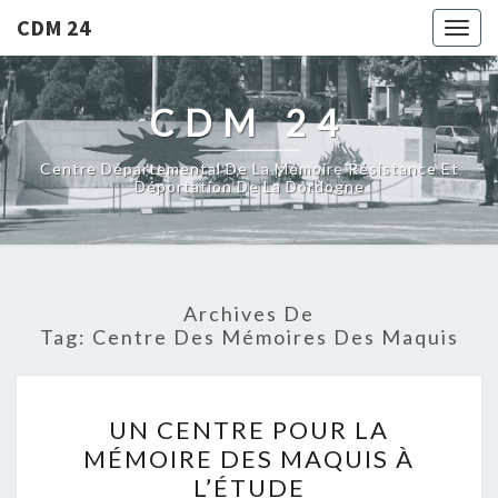
CDM 24
Togg
navig
CDM 24
Centre Départemental De La Mémoire Résistance Et
Déportation De La Dordogne
Archives De
Tag:
Centre Des Mémoires Des Maquis
U
UN CENTRE POUR LA
N
MÉMOIRE DES MAQUIS À
C
L’ÉTUDE