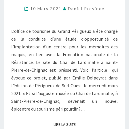
E
N
10 Mars 2021
Daniel Province
T
R
L’office de tourisme du Grand Périgueux a été chargé
E
de la conduite d’une étude d’opportunité de
P
l’implantation d’un centre pour les mémoires des
O
maquis, en lien avec la Fondation nationale de la
U
Résistance. Le site du Chai de Lardimalie à Saint-
R
Pierre-de-Chignac est préssenti. Voici l’article qui
L
évoque ce projet, publié par Emilie Delpeyrat dans
A
l’édition de Périgueux de Sud-Ouest le mercredi mars
M
2021: « Et si l’auguste musée du Chai de Lardimalie, à
É
Saint-Pierre-de-Chignac, devenait un nouvel
M
épicentre du tourisme périgourdin?…
O
I
R
LIRE LA SUITE
LIRE LA SUITE