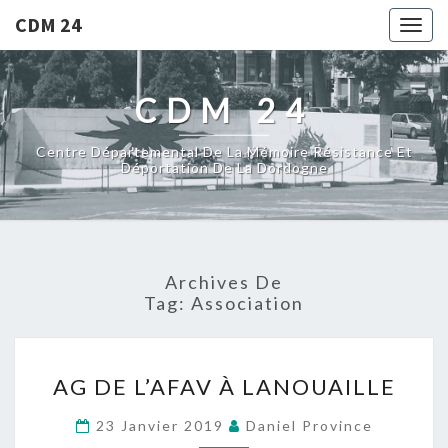
CDM 24
Togg
navig
CDM 24
Centre Départemental De La Mémoire Résistance Et
Déportation De La Dordogne
Archives De
Tag:
Association
AG
AG DE L’AFAV À LANOUAILLE
DE
L’AFAV
23 Janvier 2019
Daniel Province
À