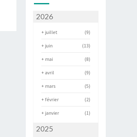
2026
+
juillet
(9)
+
juin
(13)
+
mai
(8)
+
avril
(9)
+
mars
(5)
+
février
(2)
+
janvier
(1)
2025