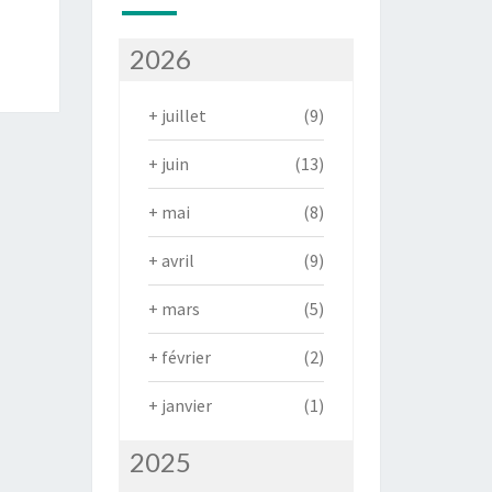
2026
+
juillet
(9)
+
juin
(13)
+
mai
(8)
+
avril
(9)
+
mars
(5)
+
février
(2)
+
janvier
(1)
2025