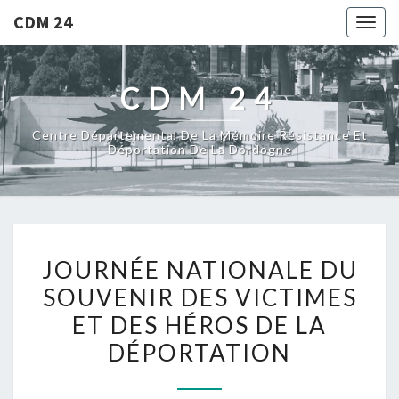
CDM 24
Togg
navig
CDM 24
Centre Départemental De La Mémoire Résistance Et
Déportation De La Dordogne
JOURNÉE NATIONALE DU
SOUVENIR DES VICTIMES
ET DES HÉROS DE LA
DÉPORTATION