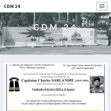
CDM 24
Togg
navig
CDM 24
Centre Départemental De La Mémoire Résistance Et
Déportation De La Dordogne