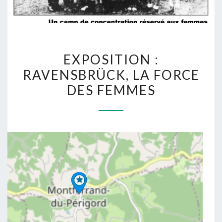
EXPOSITION
EXPOSITION :
:
RAVENSBRÜCK, LA FORCE
RAVENSBRÜCK,
DES FEMMES
LA
FORCE
DES
FEMMES