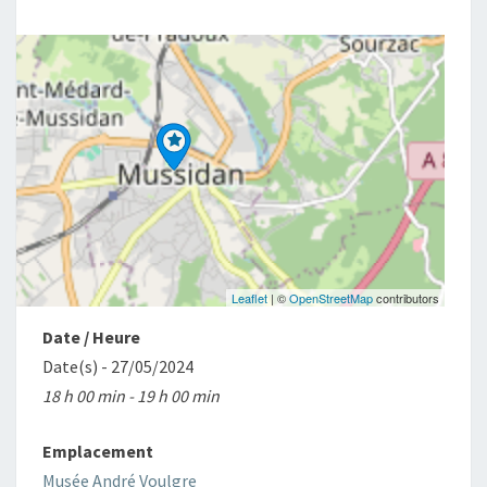
1944
À
ESPINASSE
ET
VIROLLE
Leaflet
| ©
OpenStreetMap
contributors
Date / Heure
Date(s) - 27/05/2024
18 h 00 min - 19 h 00 min
Emplacement
Musée André Voulgre