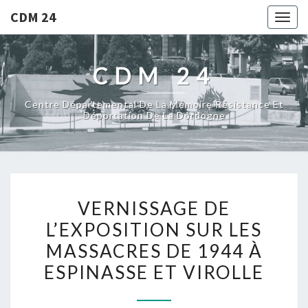
CDM 24
Togg
navig
CDM 24
Centre Départemental De La Mémoire Résistance Et
Déportation De La Dordogne
VERNISSAGE
VERNISSAGE DE
DE
L’EXPOSITION SUR LES
L’EXPOSITION
MASSACRES DE 1944 À
SUR
LES
ESPINASSE ET VIROLLE
MASSACRES
DE