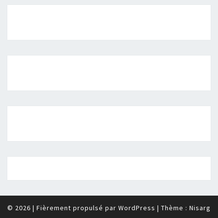
© 2026
|
Fièrement propulsé par
WordPress
|
Thème :
Nisarg