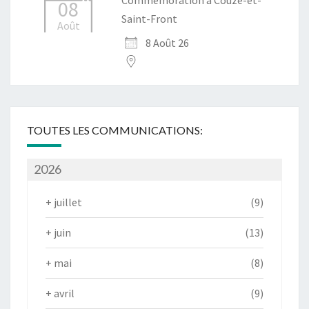
Commémoration à Couze-et-
08
Saint-Front
Août
8 Août 26
TOUTES LES COMMUNICATIONS:
2026
+
juillet
(9)
+
juin
(13)
+
mai
(8)
+
avril
(9)