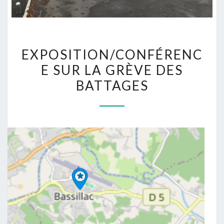
EXPOSITION/CONFÉRENC
EXPOSITION/CONFÉRENC
SUR
E SUR LA GRÈVE DES
LA
BATTAGES
GRÈVE
DES
BATTAGES