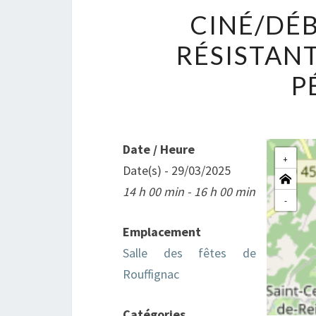
CINÉ/DÉB
RÉSISTANT
P
Date / Heure
+
Date(s) - 29/03/2025
14 h 00 min - 16 h 00 min
-
Emplacement
Salle des fêtes de
Rouffignac
Catégories