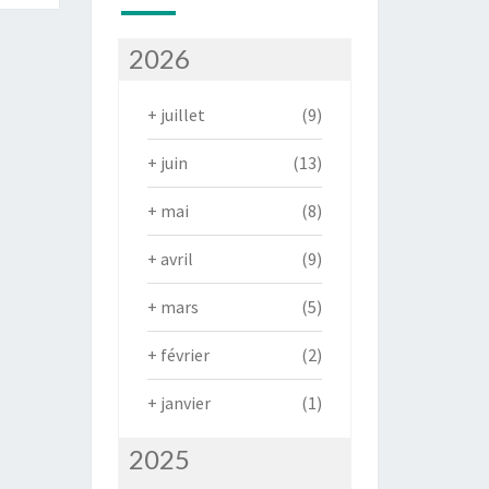
2026
+
juillet
(9)
+
juin
(13)
+
mai
(8)
+
avril
(9)
+
mars
(5)
+
février
(2)
+
janvier
(1)
2025