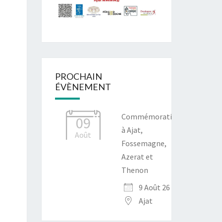
PROCHAIN
ÉVÈNEMENT
Commémoration
09
à Ajat,
Août
Fossemagne,
Azerat et
Thenon
9 Août 26
Ajat