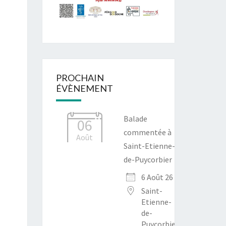
PROCHAIN
ÉVÈNEMENT
Balade
06
commentée à
Août
Saint-Etienne-
de-Puycorbier
6 Août 26
Saint-
Etienne-
de-
Puycorbier