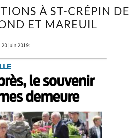
COMMÉMORATIONS
ONS À ST-CRÉPIN DE
À
OND ET MAREUIL
ST-
CRÉPIN
DE
20 juin 2019:
RICHEMOND
ET
MAREUIL