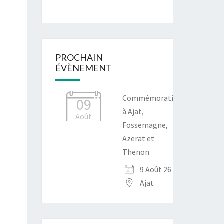
PROCHAIN
ÉVÈNEMENT
Commémoration
09
à Ajat,
Août
Fossemagne,
Azerat et
Thenon
9 Août 26
Ajat