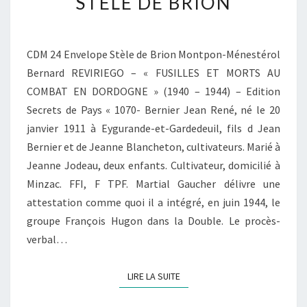
STÈLE DE BRION
CDM 24 Envelope Stèle de Brion Montpon-Ménestérol
Bernard REVIRIEGO – « FUSILLES ET MORTS AU
COMBAT EN DORDOGNE » (1940 – 1944) – Edition
Secrets de Pays « 1070- Bernier Jean René, né le 20
janvier 1911 à Eygurande-et-Gardedeuil, fils d Jean
Bernier et de Jeanne Blancheton, cultivateurs. Marié à
Jeanne Jodeau, deux enfants. Cultivateur, domicilié à
Minzac. FFI, F TPF. Martial Gaucher délivre une
attestation comme quoi il a intégré, en juin 1944, le
groupe François Hugon dans la Double. Le procès­
verbal…
LIRE LA SUITE
LIRE LA SUITE