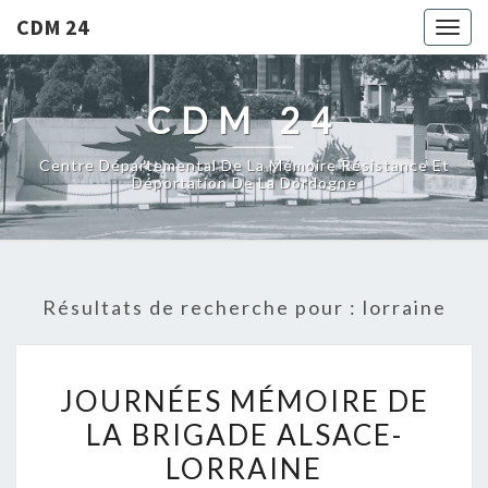
CDM 24
Togg
navig
CDM 24
Centre Départemental De La Mémoire Résistance Et
Déportation De La Dordogne
Résultats de recherche pour :
lorraine
JOURNÉES MÉMOIRE DE
LA BRIGADE ALSACE-
LORRAINE