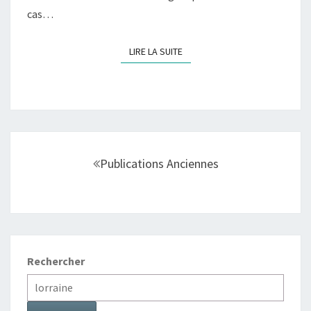
cas…
LIRE LA SUITE
LIRE LA SUITE
Navigation
Publications Anciennes
au
sein
des
articles
Rechercher